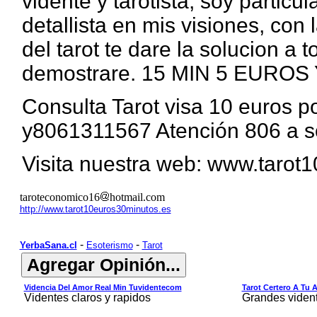
vidente y tarotista, soy partic
detallista en mis visiones, con 
del tarot te dare la solucion a t
demostrare. 15 MIN 5 EUROS
Consulta Tarot visa 10 euros 
y8061311567 Atención 806 a só
Visita nuestra web:
www.tarot1
taroteconomico16
hotmail.com
http://www.tarot10euros30minutos.es
-
-
YerbaSana.cl
Esoterismo
Tarot
Videncia Del Amor Real Min Tuvidentecom
Tarot Certero A Tu 
Videntes claros y rapidos
Grandes viden