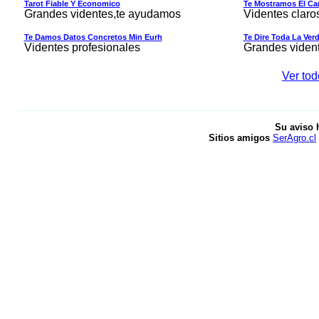
Tarot Fiable Y Economico
Te Mostramos El Cam
Grandes videntes,te ayudamos
Videntes claro
Te Damos Datos Concretos Min Eurh
Te Dire Toda La Ver
Videntes profesionales
Grandes viden
Ver tod
Su aviso 
Sitios amigos
SerAgro.cl