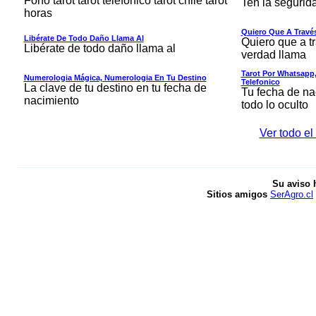
Fono tarot tarot telefónico tarot chile tarot
Ten la segurid
horas
Quiero Que A Travé
Libérate De Todo Daño Llama Al
Quiero que a t
Libérate de todo daño llama al
verdad llama
Tarot Por Whatsapp,
Numerologia Mágica, Numerologia En Tu Destino
Telefonico
La clave de tu destino en tu fecha de
Tu fecha de na
nacimiento
todo lo oculto
Ver todo el
Su aviso 
Sitios amigos
SerAgro.cl