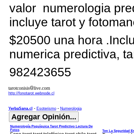
valor numerologia pre
incluye tarot y fotoma
$20500 una hora .Incl
numerica predictiva, ta
982423655
tarotconisis
live.com
http://fonotarot.webnode.cl
-
-
YerbaSana.cl
Esoterismo
Numerologia
Numerología Psquíquica Tarot Predictivo Lectura De
Fotos
Ten La Seguridad E