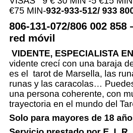
VISAS 9 € 30 MIN -5 €15 MIN -
€75 MIN-
932-933-512/ 933 80
806-131-072/806 002 858 –
red móvil
VIDENTE, ESPECIALISTA E
vidente crecí con una baraja d
es el tarot de Marsella, las r
runas y las caracolas… Puedes
una persona coherente, con mu
trayectoria en el mundo del Tar
Solo para mayores de 18 año
Servicio prestado por E. L.R.