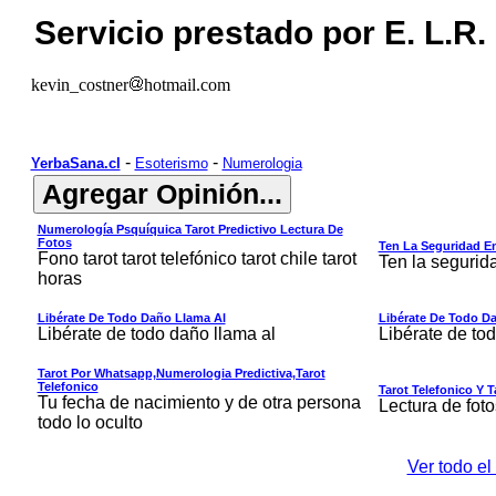
Servicio prestado por E. L.R.
kevin_costner
hotmail.com
-
-
YerbaSana.cl
Esoterismo
Numerologia
Numerología Psquíquica Tarot Predictivo Lectura De
Fotos
Ten La Seguridad E
Fono tarot tarot telefónico tarot chile tarot
Ten la segurid
horas
Libérate De Todo Daño Llama Al
Libérate De Todo D
Libérate de todo daño llama al
Libérate de to
Tarot Por Whatsapp,numerologia Predictiva,tarot
Telefonico
Tarot Telefonico Y T
Tu fecha de nacimiento y de otra persona
Lectura de foto
todo lo oculto
Ver todo el