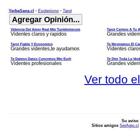
-
-
YerbaSana.cl
Esoterismo
Tarot
Videncia Del Amor Real Min Tuvidentecom
Tarot Certero A Tu 
Videntes claros y rapidos
Grandes viden
Tarot Fiable Y Economico
Te Mostramos El Cam
Grandes videntes,te ayudamos
Videntes claro
Te Damos Datos Concretos Min Eurh
Te Dire Toda La Ver
Videntes profesionales
Grandes viden
Ver todo el
Su aviso 
Sitios amigos
SerAgro.cl