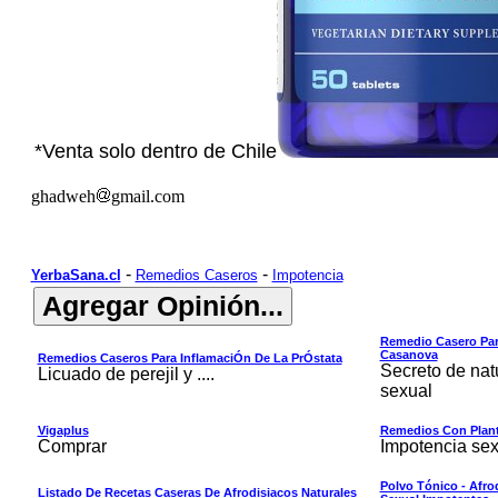
*Venta solo dentro de Chile
ghadweh
gmail.com
-
-
YerbaSana.cl
Remedios Caseros
Impotencia
Remedio Casero Par
Casanova
Remedios Caseros Para InflamaciÓn De La PrÓstata
Secreto de nat
Licuado de perejil y ....
sexual
Vigaplus
Remedios Con Plant
Comprar
Impotencia sex
Polvo Tónico - Afro
Listado De Recetas Caseras De Afrodisiacos Naturales