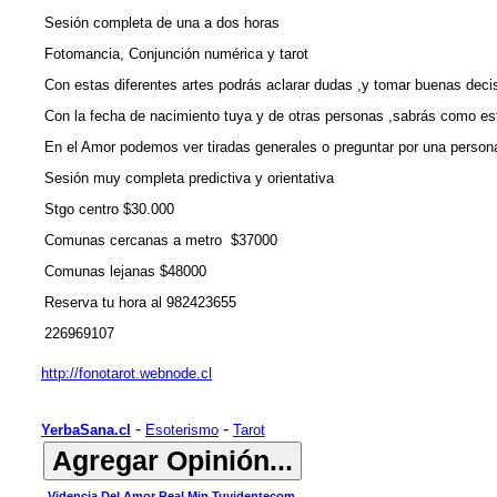
Sesión completa de una a dos horas
Fotomancia, Conjunción numérica y tarot
Con estas diferentes artes podrás aclarar dudas ,y tomar buenas decis
Con la fecha de nacimiento tuya y de otras personas ,sabrás como es
En el Amor podemos ver tiradas generales o preguntar por una person
Sesión muy completa predictiva y orientativa
Stgo centro $30.000
Comunas cercanas a metro $37000
Comunas lejanas $48000
Reserva tu hora al 982423655
226969107
http://fonotarot.webnode.cl
-
-
YerbaSana.cl
Esoterismo
Tarot
Videncia Del Amor Real Min Tuvidentecom