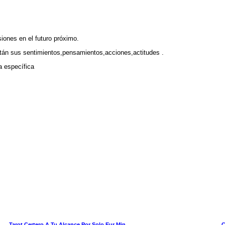
iones en el futuro próximo.
tán sus sentimientos,pensamientos,acciones,actitudes .
a específica
Tarot Certero A Tu Alcance Por Solo Eur Min
C