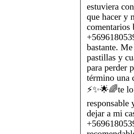
estuviera con
que hacer y 
comentarios 
+56961805397
bastante. Me
pastillas y c
para perder p
término una c
⚡✨🌟🌈te lo 
responsable 
dejar a mi ca
+5696180539
recomendabl