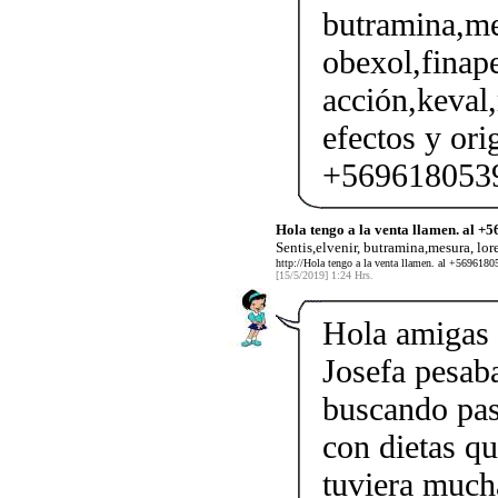
butramina,me
obexol,finape
acción,keval
efectos y ori
+5696180539
Hola tengo a la venta llamen. al 
Sentis,elvenir, butramina,mesura, lor
http://Hola tengo a la venta llamen. al +5696180
[15/5/2019] 1:24 Hrs.
Hola amigas 
Josefa pesaba
buscando past
con dietas qu
tuviera much