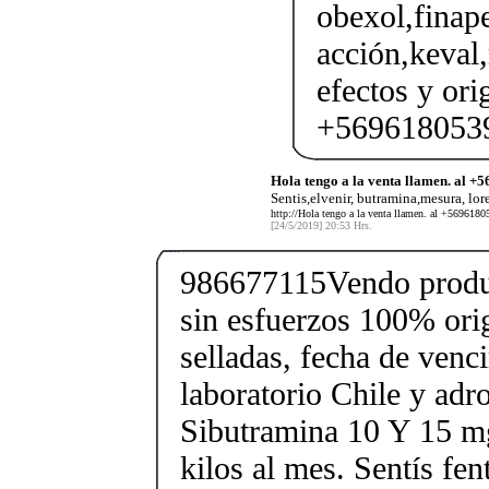
obexol,finape
acción,keval
efectos y ori
+5696180539
Hola tengo a la venta llamen. al 
Sentis,elvenir, butramina,mesura, lor
http://Hola tengo a la venta llamen. al +5696180
[24/5/2019] 20:53 Hrs.
986677115Vendo produc
sin esfuerzos 100% orig
selladas, fecha de ven
laboratorio Chile y ad
Sibutramina 10 Y 15 mg
kilos al mes. Sentís fe