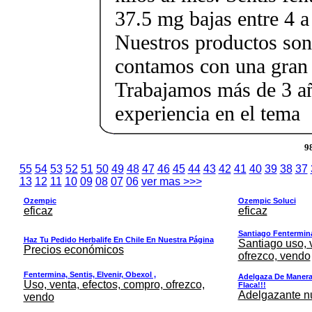
37.5 mg bajas entre 4 a
Nuestros productos son 
contamos con una gran 
Trabajamos más de 3 a
experiencia en el tema
9
55
54
53
52
51
50
49
48
47
46
45
44
43
42
41
40
39
38
37
13
12
11
10
09
08
07
06
ver mas >>>
Ozempic
Ozempic Soluci
eficaz
eficaz
Santiago Fentermina,
Haz Tu Pedido Herbalife En Chile En Nuestra Página
Santiago uso, 
Precios económicos
ofrezco, vendo
Fentermina, Sentis, Elvenir, Obexol ,
Adelgaza De Manera 
Uso, venta, efectos, compro, ofrezco,
Flaca!!!
Adelgazante nue
vendo