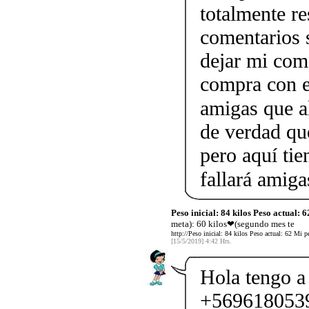
totalmente r
comentarios s
dejar mi come
compra con el
amigas que al
de verdad qu
pero aquí tie
fallará ami
Peso inicial: 84 kilos Peso actual: 6
meta): 60 kilos❤(segundo mes te
http://Peso inicial: 84 kilos Peso actual: 62 Mi 
[15/5/2019] 4:42 Hrs.
Hola tengo a 
+56961805397