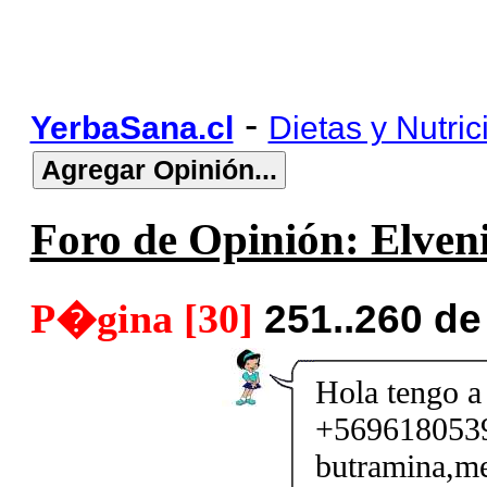
-
YerbaSana.cl
Dietas y Nutric
Foro de Opinión: Elveni
P�gina [30]
251..260 de
Hola tengo a 
+56961805397
butramina,me