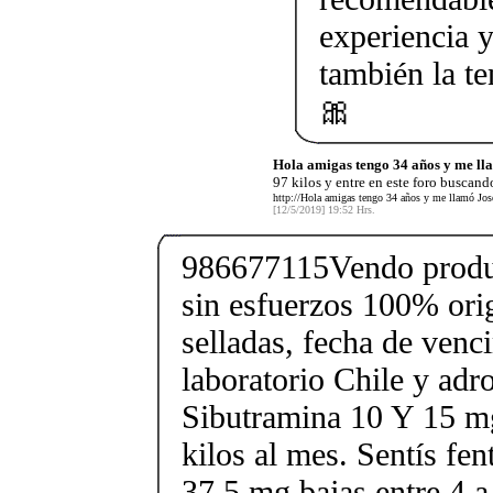
experiencia y
también la t
🎀
Hola amigas tengo 34 años y me ll
97 kilos y entre en este foro buscando
http://Hola amigas tengo 34 años y me llamó Jose
[12/5/2019] 19:52 Hrs.
986677115Vendo produc
sin esfuerzos 100% orig
selladas, fecha de ven
laboratorio Chile y ad
Sibutramina 10 Y 15 mg
kilos al mes. Sentís fe
37.5 mg bajas entre 4 a