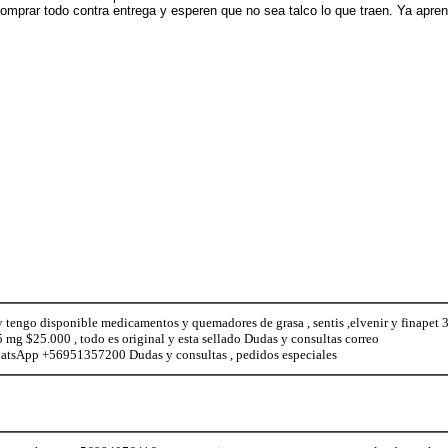
omprar todo contra entrega y esperen que no sea talco lo que traen. Ya apren
 y tengo disponible medicamentos y quemadores de grasa , sentis ,elvenir y finapet 
 mg $25.000 , todo es original y esta sellado Dudas y consultas correo
tsApp +56951357200 Dudas y consultas , pedidos especiales