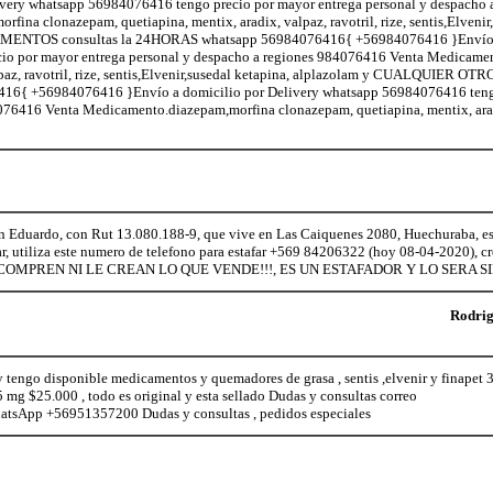
ery whatsapp 56984076416 tengo precio por mayor entrega personal y despacho a
a clonazepam, quetiapina, mentix, aradix, valpaz, ravotril, rize, sentis,Elvenir,
NTOS consultas la 24HORAS whatsapp 56984076416{ +56984076416 }Envío a
io por mayor entrega personal y despacho a regiones 984076416 Venta Medicame
alpaz, ravotril, rize, sentis,Elvenir,susedal ketapina, alplazolam y CUALQUIE
16{ +56984076416 }Envío a domicilio por Delivery whatsapp 56984076416 teng
076416 Venta Medicamento.diazepam,morfina clonazepam, quetiapina, mentix, aradi
n Eduardo, con Rut 13.080.188-9, que vive en Las Caiquenes 2080, Huechuraba, es
far, utiliza este numero de telefono para estafar +569 84206322 (hoy 08-04-2020), c
NO LE COMPREN NI LE CREAN LO QUE VENDE!!!, ES UN ESTAFADOR Y LO SERA 
Rodri
 y tengo disponible medicamentos y quemadores de grasa , sentis ,elvenir y finapet 
 mg $25.000 , todo es original y esta sellado Dudas y consultas correo
tsApp +56951357200 Dudas y consultas , pedidos especiales