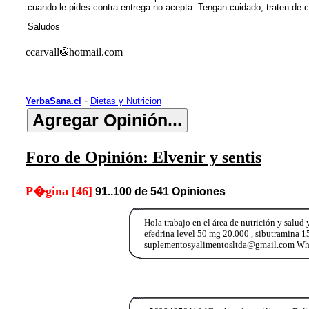
cuando le pides contra entrega no acepta. Tengan cuidado, traten de c
Saludos
ccarvall
hotmail.com
-
YerbaSana.cl
Dietas y Nutricion
Foro de Opinión: Elvenir y sentis
P�gina [46]
91..100 de 541 Opiniones
Hola trabajo en el área de nutrición y salud
efedrina level 50 mg 20.000 , sibutramina 15
suplementosyalimentosltda@gmail.com Wha