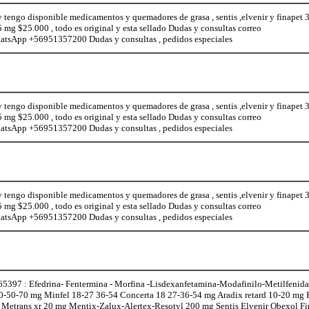
 y tengo disponible medicamentos y quemadores de grasa , sentis ,elvenir y finapet 
 mg $25.000 , todo es original y esta sellado Dudas y consultas correo
tsApp +56951357200 Dudas y consultas , pedidos especiales
 y tengo disponible medicamentos y quemadores de grasa , sentis ,elvenir y finapet 
 mg $25.000 , todo es original y esta sellado Dudas y consultas correo
tsApp +56951357200 Dudas y consultas , pedidos especiales
 y tengo disponible medicamentos y quemadores de grasa , sentis ,elvenir y finapet 
 mg $25.000 , todo es original y esta sellado Dudas y consultas correo
tsApp +56951357200 Dudas y consultas , pedidos especiales
97 : Efedrina- Fentermina - Morfina -Lisdexanfetamina-Modafinilo-Metilfenidat
0-50-70 mg Minfel 18-27 36-54 Concerta 18 27-36-54 mg Aradix retard 10-20 mg
l Metrans xr 20 mg Mentix-Zalux-Alertex-Resotyl 200 mg Sentis Elvenir Obexol F