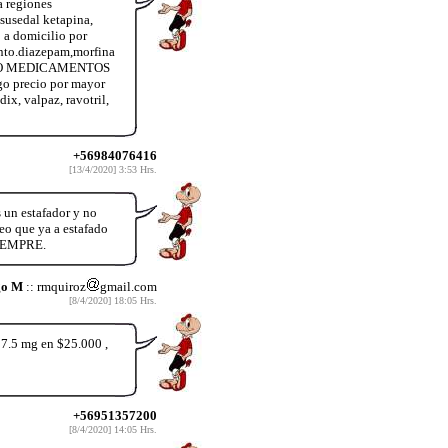
 regiones
susedal ketapina,
 domicilio por
nto.diazepam,morfina
R OTRO MEDICAMENTOS
o precio por mayor
x, valpaz, ravotril,
+56984076416
[13/4/2020] 3:53 Hrs.
 un estafador y no
reo que ya a estafado
SIEMPRE.
go M
:: rmquiroz
gmail.com
[8/4/2020] 18:05 Hrs.
37.5 mg en $25.000 ,
+56951357200
[8/4/2020] 14:05 Hrs.