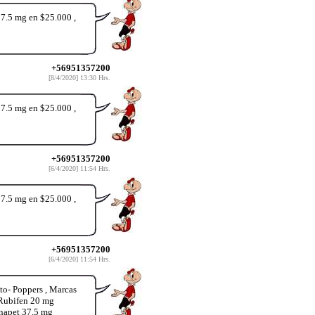
37.5 mg en $25.000 ,
+56951357200
[8/4/2020] 13:30 Hrs.
37.5 mg en $25.000 ,
+56951357200
[6/4/2020] 11:54 Hrs.
37.5 mg en $25.000 ,
+56951357200
[6/4/2020] 11:54 Hrs.
o- Poppers , Marcas
 Rubifen 20 mg
inapet 37.5 mg