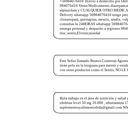
+56984076416 }Envío a domicilio por Deliv
984076416 Venta Medicamento.diazepam,morfin
alplazolam y CUALQUIER OTRO MEDICAME
Delivery whatsapp 56984076416 tengo prec
clonazepam, quetiapina, mentix, aradix, v
consultas la 24HORAS whatsapp 569840764
entrega personal y despacho a regiones 984
rize, sentis,Elvenir,susedal
Este Señor llamado Bustos Contreras Agusti
tiene pelo en la lenguara para mentir y esta
con otros productos como el Sentís, 
Hola trabajo en el área de nutrición y salud
efedrina level 50 mg 20.000 , sibutramina 15
suplementosyalimentosltda@gmail.com Wha