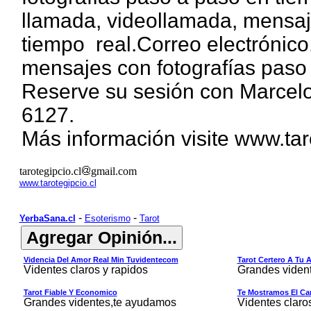
llamada, videollamada, mensaj
tiempo real.Correo electrónic
mensajes con fotografías paso 
Reserve su sesión con Marcelo
6127.
Más información visite
www.taro
tarotegipcio.cl
gmail.com
www.tarotegipcio.cl
-
-
YerbaSana.cl
Esoterismo
Tarot
Videncia Del Amor Real Min Tuvidentecom
Tarot Certero A Tu 
Videntes claros y rapidos
Grandes viden
Tarot Fiable Y Economico
Te Mostramos El Cam
Grandes videntes,te ayudamos
Videntes claro