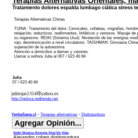
Terapias Alternativas Orientales, ma
Tratamiento dolores espalda lumbago ciática stress tend
Terapias Alternativas Chinas
TUINA: Tratamiento del dolor; Cervicales, cefaleas, migrañas, hombr
relajación, reductivos, reafirmantes, linfáticos y venosos. Masaje 
su organismo. REIKI (Sistema Usui): Nivelación de las energías med
rojo; desintoxicación a nivel circulatorio. TAISHMAN: Gimnasia China
superación de la autoestima.
Atención a domicilios a damas y varones.
Llamar a señora Julia al 007 / 623 40 84
Julia
07 / 623 40 84
julirojas1314
yahoo.es
http://nelova.redtienda.net
-
-
YerbaSana.cl
Terapias alternativas
Digitopuntura
Seiki Shiatsu Energía Vital De Vida
Alejandro cohen digitopuntura