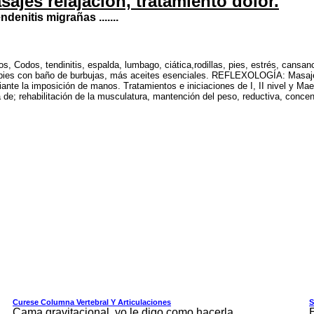
sajes relajación, tratamiento dolor.
enitis migrañas .......
os, Codos, tendinitis, espalda, lumbago, ciática,rodillas, pies, estrés, ca
de pies con baño de burbujas, más aceites esenciales. REFLEXOLOGÍA: Masaje
iante la imposición de manos. Tratamientos e iniciaciones de I, II nivel y 
 de; rehabilitación de la musculatura, mantención del peso, reductiva, conce
Curese Columna Vertebral Y Articulaciones
S
Cama gravitacional, yo le digo como hacerla