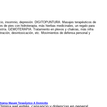
nsancio, insomnio, depresión. DIGITOPUNTURA: Masajes terapéuticos de
s de pies con hidroterapia, más hierbas medicinales, un regalo para
Maestría. GEMOTERAPIA: Tratamiento en plexos y chakras, más infra
ntración, desintoxicación, etc. Movimientos de defensa personal y
hiatsu Masaje Terapéutico A Domicilio
Elimina wel estrés, cansancio y dolencias en general