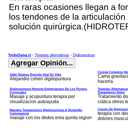
En raras ocasiones llegan a fo
los tendones de la articulación
solución quirúrgica.(HIDROTE
-
-
YerbaSana.cl
Terapias alternativas
Digitopuntura
Curese Columna Vert
Seiki Shiatsu Energía Vital De Vida
Cama gravitaci
Alejandro cohen digitopuntura
hacerla
Digitopuntura Historia Estimulacion De Los Puntos
Terapias Alternativa
Corporales
Tratamiento Dolor
Masaje y acupuntura terapia por
Tratamiento d
visualizacion autoayuda
ciática stress t
Centro De Digitopu
Masajes Terapeuticos Digitopuntura A Domicilio
terapia con d
Cartomancia
masaje con los dedos enla quinta region
dolores muscu