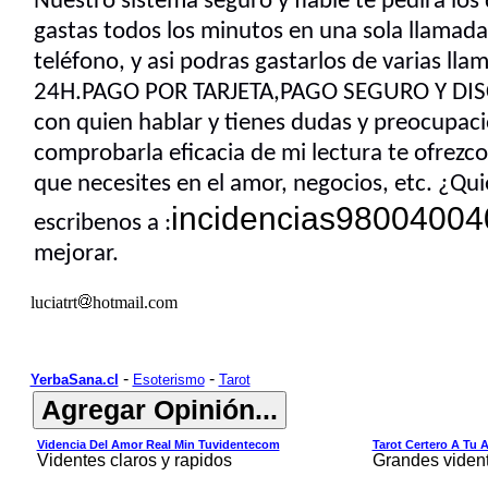
Nuestro sistema seguro y fiable te pedirá los
gastas todos los minutos en una sola llamada
teléfono, y asi podras gastarlos de varias l
24H.PAGO POR TARJETA,PAGO SEGURO Y DISCRET
con quien hablar y tienes dudas y preocupaci
comprobarla eficacia de mi lectura te ofrezco
que necesites en el amor, negocios, etc. ¿Q
incidencias9800400
escribenos a :
mejorar.
luciatrt
hotmail.com
-
-
YerbaSana.cl
Esoterismo
Tarot
Videncia Del Amor Real Min Tuvidentecom
Tarot Certero A Tu 
Videntes claros y rapidos
Grandes viden