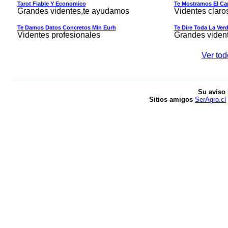
Tarot Fiable Y Economico
Te Mostramos El Cam
Grandes videntes,te ayudamos
Videntes claro
Te Damos Datos Concretos Min Eurh
Te Dire Toda La Ver
Videntes profesionales
Grandes viden
Ver tod
Su aviso 
Sitios amigos
SerAgro.cl