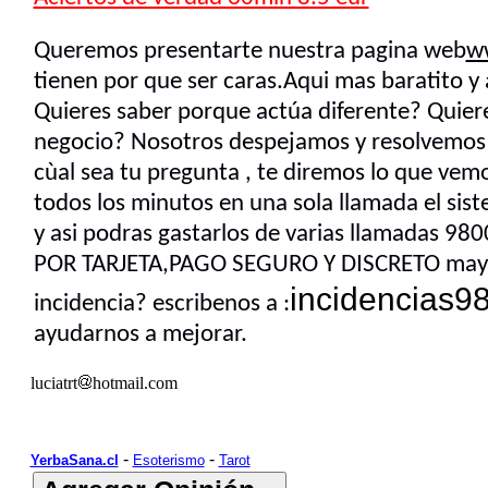
Queremos presentarte
nuestra pagina web
w
tienen por que ser caras.Aqui mas baratito y 
Quieres saber porque actúa diferente? Quiere
negocio? Nosotros despejamos y resolvemos t
cùal sea tu pregunta , te diremos lo que vemo
todos los minutos en una sola llamada el sis
y asi podras gastarlos de varias llamadas 9
POR TARJETA,PAGO SEGURO Y DISCRETO mayor
incidencias
incidencia? escribenos a :
ayudarnos a mejorar.
luciatrt
hotmail.com
-
-
YerbaSana.cl
Esoterismo
Tarot