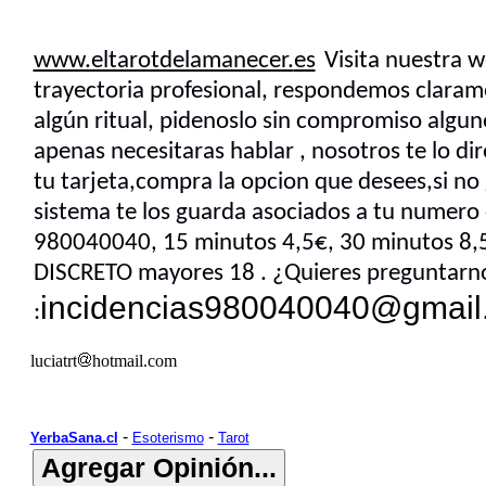
www.eltarotdelamanecer.
es
Visita nuestra 
trayectoria profesional, respondemos clarame
algún ritual, pidenoslo sin compromiso alguno
apenas necesitaras hablar , nosotros te lo di
tu tarjeta,compra la opcion que desees,si no
sistema te los guarda asociados a tu numero d
980040040, 15 minutos 4,5€, 30 minutos 8
DISCRETO mayores 18 . ¿Quieres preguntarno
incidencias980040040@gmail
:
luciatrt
hotmail.com
-
-
YerbaSana.cl
Esoterismo
Tarot