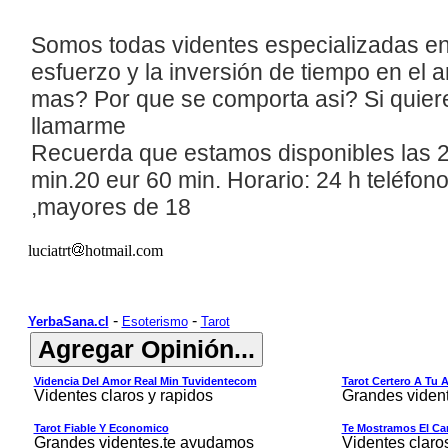
Somos todas
videntes
especializadas en
esfuerzo y la inversión de tiempo en el
mas? Por que se comporta asi? Si quiere
llamarme
R
ecuerda
que
estamos disponibles las 2
min.
20
eur 60 min. Horario: 24 h teléfon
,mayores de 18
luciatrt
hotmail.com
-
-
YerbaSana.cl
Esoterismo
Tarot
Videncia Del Amor Real Min Tuvidentecom
Tarot Certero A Tu 
Videntes claros y rapidos
Grandes viden
Tarot Fiable Y Economico
Te Mostramos El Cam
Grandes videntes,te ayudamos
Videntes claro