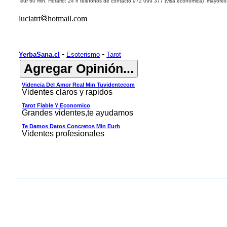
eur 60 min. Horario: 24 h teléfonos de contacto 9
72 099 377
(visa económica) ,mayores
luciatrt
hotmail.com
-
-
YerbaSana.cl
Esoterismo
Tarot
Videncia Del Amor Real Min Tuvidentecom
Videntes claros y rapidos
Tarot Fiable Y Economico
Grandes videntes,te ayudamos
Te Damos Datos Concretos Min Eurh
Videntes profesionales