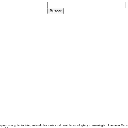
pertos te guiarán interpretando las cartas del tarot, la astrología y numerología..
L
lamame
R
ecu