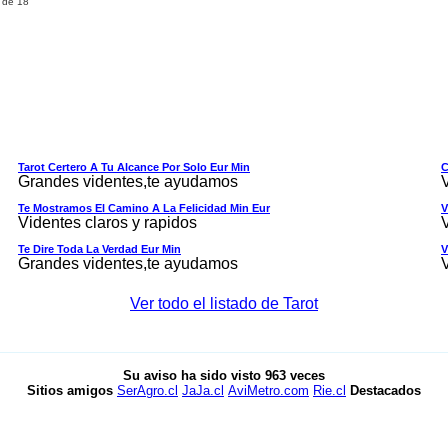
 de 18
Tarot Certero A Tu Alcance Por Solo Eur Min
C
Grandes videntes,te ayudamos
Te Mostramos El Camino A La Felicidad Min Eur
V
Videntes claros y rapidos
Te Dire Toda La Verdad Eur Min
V
Grandes videntes,te ayudamos
Ver todo el listado de Tarot
Su aviso ha sido visto
963
veces
Sitios amigos
SerAgro.cl
JaJa.cl
AviMetro.com
Rie.cl
Destacados