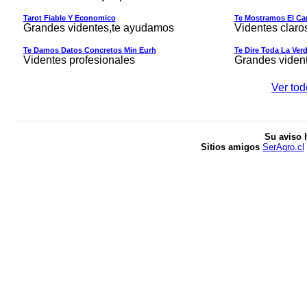
Tarot Fiable Y Economico
Te Mostramos El Cam
Grandes videntes,te ayudamos
Videntes claro
Te Damos Datos Concretos Min Eurh
Te Dire Toda La Ver
Videntes profesionales
Grandes viden
Ver tod
Su aviso 
Sitios amigos
SerAgro.cl