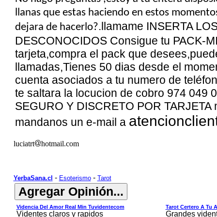
llanas que estas haciendo en estos momentos 
.llamame INSERTA LO
dejara de hacerlo?
DESCONOCIDOS Consigue tu PACK-MINUT
tarjeta,compra el pack que desees,puede
llamadas,Tienes 50 dias desde el momen
cuenta asociados a tu numero de teléfo
te saltara la locucion de cobro 9
74 049 
SEGURO Y DISCRETO POR TARJETA mayo
atencioncli
mandanos un e-mail a
luciatrt
hotmail.com
-
-
YerbaSana.cl
Esoterismo
Tarot
Videncia Del Amor Real Min Tuvidentecom
Tarot Certero A Tu 
Videntes claros y rapidos
Grandes viden