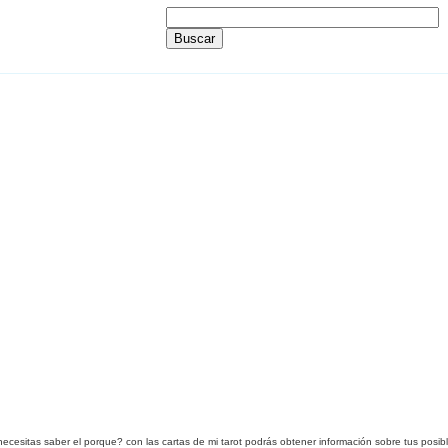
ecesitas saber
el porque
? con las cartas
de mi tarot
podrás obtener información sobre t
us posib