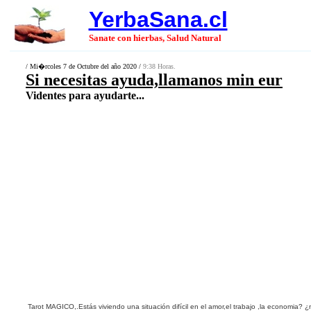
YerbaSana.cl
Sanate con hierbas, Salud Natural
/ Mi�rcoles 7 de Octubre del año 2020 /
9:38 Horas.
Si necesitas ayuda,llamanos min eur
Videntes para ayudarte...
Tarot
MAGICO
,.
Estás viviendo una situación difícil en el amor,
el trabajo ,la economia?
¿n