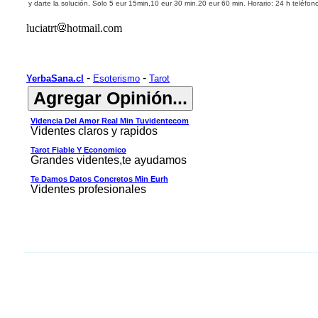
y darte la solución.
Solo 5 eur 15min,10 eur 30 min.
20
eur 60 min. Horario: 24 h teléfon
luciatrt
hotmail.com
-
-
YerbaSana.cl
Esoterismo
Tarot
Videncia Del Amor Real Min Tuvidentecom
Videntes claros y rapidos
Tarot Fiable Y Economico
Grandes videntes,te ayudamos
Te Damos Datos Concretos Min Eurh
Videntes profesionales