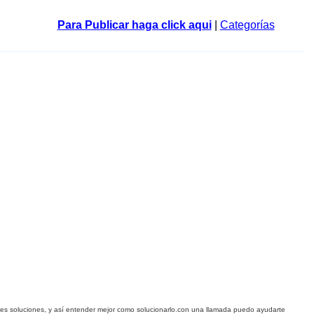
Para Publicar haga click aqui
|
Categorías
les soluciones
, y así
entender mejor como
solucionarlo.con un
a
llamad
a
puedo ayudarte