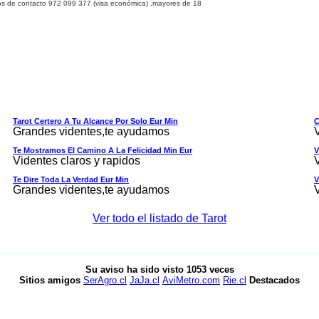
os de contacto 9
72 099 377
(visa económica) ,mayores de 18
Tarot Certero A Tu Alcance Por Solo Eur Min
C
Grandes videntes,te ayudamos
Te Mostramos El Camino A La Felicidad Min Eur
V
Videntes claros y rapidos
Te Dire Toda La Verdad Eur Min
V
Grandes videntes,te ayudamos
Ver todo el listado de Tarot
Su aviso ha sido visto
1053
veces
Sitios amigos
SerAgro.cl
JaJa.cl
AviMetro.com
Rie.cl
Destacados