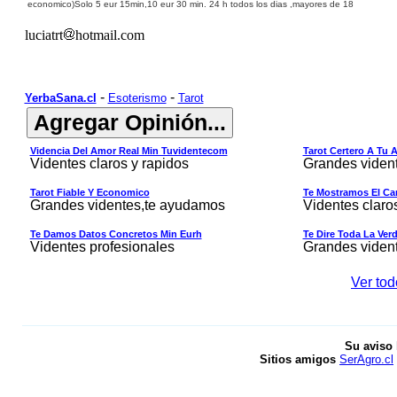
economico)
Solo 5 eur 15min,10 eur 30 min.
24 h
todos los dias ,
mayores de 18
luciatrt
hotmail.com
-
-
YerbaSana.cl
Esoterismo
Tarot
Videncia Del Amor Real Min Tuvidentecom
Tarot Certero A Tu 
Videntes claros y rapidos
Grandes viden
Tarot Fiable Y Economico
Te Mostramos El Cam
Grandes videntes,te ayudamos
Videntes claro
Te Damos Datos Concretos Min Eurh
Te Dire Toda La Ver
Videntes profesionales
Grandes viden
Ver tod
Su aviso 
Sitios amigos
SerAgro.cl