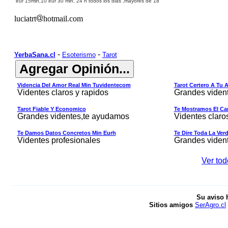
eur 15min,10 eur 30 min.
24 h
todos los dias ,
mayores de 18
luciatrt
hotmail.com
-
-
YerbaSana.cl
Esoterismo
Tarot
Videncia Del Amor Real Min Tuvidentecom
Tarot Certero A Tu 
Videntes claros y rapidos
Grandes viden
Tarot Fiable Y Economico
Te Mostramos El Cam
Grandes videntes,te ayudamos
Videntes claro
Te Damos Datos Concretos Min Eurh
Te Dire Toda La Ver
Videntes profesionales
Grandes viden
Ver tod
Su aviso 
Sitios amigos
SerAgro.cl