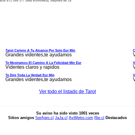
tacto
9
72 099 377
(visa económica) ,
mayores de 18
Tarot Certero A Tu Alcance Por Solo Eur Min
C
Grandes videntes,te ayudamos
Te Mostramos El Camino A La Felicidad Min Eur
V
Videntes claros y rapidos
Te Dire Toda La Verdad Eur Min
V
Grandes videntes,te ayudamos
Ver todo el listado de Tarot
Su aviso ha sido visto
1001
veces
Sitios amigos
SerAgro.cl
JaJa.cl
AviMetro.com
Rie.cl
Destacados