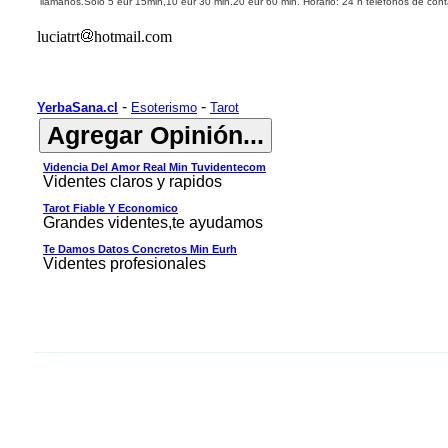
llámanos.
Solo 5 eur 15min,10 eur 30 min.
20
eur 60 min.
Horario:
24 h
teléfonos de con
luciatrt
hotmail.com
-
-
YerbaSana.cl
Esoterismo
Tarot
Videncia Del Amor Real Min Tuvidentecom
Videntes claros y rapidos
Tarot Fiable Y Economico
Grandes videntes,te ayudamos
Te Damos Datos Concretos Min Eurh
Videntes profesionales