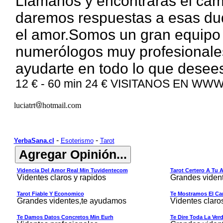
Llamanos y encontraras
el cami
daremos respuestas a esas dudas
el amor.Somos un gran equipo d
numerólogos muy profesionales
ayudarte en todo lo que dese
1
2
€ - 60 min 2
4
€
VISITANOS EN WW
luciatrt
hotmail.com
-
-
YerbaSana.cl
Esoterismo
Tarot
Videncia Del Amor Real Min Tuvidentecom
Tarot Certero A Tu 
Videntes claros y rapidos
Grandes viden
Tarot Fiable Y Economico
Te Mostramos El Cam
Grandes videntes,te ayudamos
Videntes claro
Te Damos Datos Concretos Min Eurh
Te Dire Toda La Ver