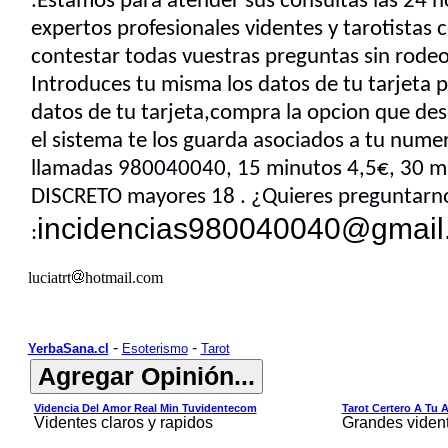
.Estamos para atender sus consultas las 24 h
expertos profesionales videntes y tarotistas
contestar todas vuestras preguntas sin rodeos
Introduces tu misma los datos de tu tarjeta p
datos de tu tarjeta,compra la opcion que des
el sistema te los guarda asociados a tu numer
llamadas 980040040, 15 minutos 4,5€, 30 
DISCRETO mayores 18 . ¿Quieres preguntarno
incidencias980040040@gmail
:
luciatrt
hotmail.com
-
-
YerbaSana.cl
Esoterismo
Tarot
Videncia Del Amor Real Min Tuvidentecom
Tarot Certero A Tu 
Videntes claros y rapidos
Grandes viden