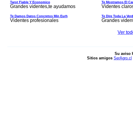
Tarot Fiable Y Economico
Te Mostramos El Cam
Grandes videntes,te ayudamos
Videntes claro
Te Damos Datos Concretos Min Eurh
Te Dire Toda La Ver
Videntes profesionales
Grandes viden
Ver tod
Su aviso 
Sitios amigos
SerAgro.cl