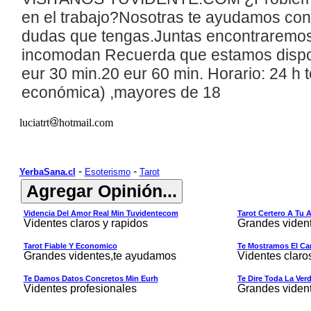
en el trabajo?Nosotras te ayudamos con
dudas que tengas.
Juntas encontraremos 
incomodan
R
ecuerda
que
estamos dispon
eur 30 min.
20
eur 60 min. Horario: 24 h 
económica) ,mayores de 18
luciatrt
hotmail.com
-
-
YerbaSana.cl
Esoterismo
Tarot
Videncia Del Amor Real Min Tuvidentecom
Tarot Certero A Tu 
Videntes claros y rapidos
Grandes viden
Tarot Fiable Y Economico
Te Mostramos El Cam
Grandes videntes,te ayudamos
Videntes claro
Te Damos Datos Concretos Min Eurh
Te Dire Toda La Ver
Videntes profesionales
Grandes viden