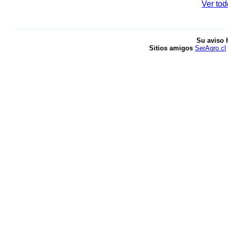
Ver tod
Su aviso 
Sitios amigos
SerAgro.cl