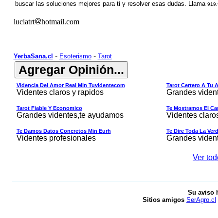
buscar las soluciones mejores para ti y resolver esas dudas. Llama
9
1
9.
luciatrt
hotmail.com
-
-
YerbaSana.cl
Esoterismo
Tarot
Videncia Del Amor Real Min Tuvidentecom
Tarot Certero A Tu 
Videntes claros y rapidos
Grandes viden
Tarot Fiable Y Economico
Te Mostramos El Cam
Grandes videntes,te ayudamos
Videntes claro
Te Damos Datos Concretos Min Eurh
Te Dire Toda La Ver
Videntes profesionales
Grandes viden
Ver tod
Su aviso 
Sitios amigos
SerAgro.cl