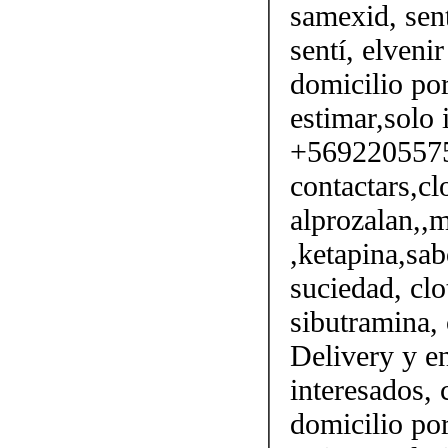
samexid, sent
sentí, elveni
domicilio por
estimar,solo 
+56922055750
contactars,cl
alprozalan,,m
,ketapina,sab
suciedad, clo
sibutramina, 
Delivery y en
interesados,
domicilio por