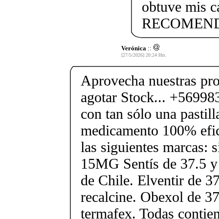
obtuve mis c
RECOMENDA
Verónica
::
[27/5/2026] 20:24 Hrs.
Aprovecha nuestras pr
agotar Stock... +5699
con tan sólo una pastilla
medicamento 100% efic
las siguientes marcas: 
15MG Sentís de 37.5 y 
de Chile. Elventir de 3
recalcine. Obexol de 37
termafex. Todas contie