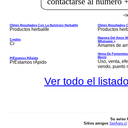
contactarse al número
+5
Obten Resultados Con La Nutricion Herbalife
Obten Resultados Co
Productos herbalife
Productos herb
Maestra Del Amor M
Credito
Whatsapp +
Cr
Amarres de am
Venta De Fentermina,
Montt
PrÉstamos RÁpido
Uso, venta, efe
PrÉstamos rÁpido
vendo, puerto 
Ver todo el listad
Su aviso 
Sitios amigos
SerAgro.cl