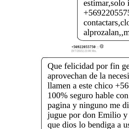
estimar,solo 
+56922055750
contactars,cl
alprozalan,,m
+56922055750
::
[9/7/2025] 23:00 Hrs.
Que felicidad por fin g
aprovechan de la necesi
llamen a este chico +5
100% seguro hable con 
pagina y ninguno me di
jugue por don Emilio 
que dios lo bendiga a u