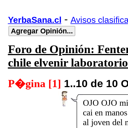
-
YerbaSana.cl
Avisos clasific
Foro de Opinión: Fenter
chile elvenir laboratorio
P�gina [1]
1..10 de 10 
OJO OJO mi 
cai en manos 
al joven del