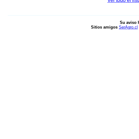
Ver todo el li
Su aviso 
Sitios amigos
SerAgro.cl