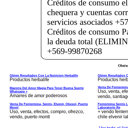
Créditos de consumo e
chequera y cuentas corr
servicios asociados +5
Créditos de consumo Pa
la deuda total (ELIMI
+569-99870268
Obtén
Obten Resultados Con La Nutricion Herbalife
Obten Resultados Co
Productos herbalife
Productos herb
Venta De Fentermina,
Maestra Del Amor Magia Para Tener Buena Suerte
Uso, venta, efe
Whatsapp +
Amarres de amor poderosos
vendo, santiag
Venta De Fentermina, Sentis, Elvenir, Obexol, Puerto
Fentermina Sentis L
Montt
Laboratorio Re
Uso, venta, efectos, compro, ofrezco,
+ vendo fenterm
vendo, puerto montt
chile elvenir la