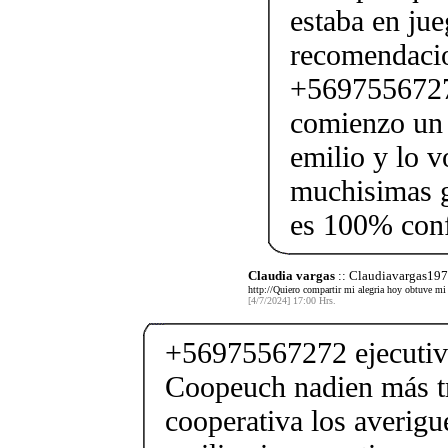
estaba en jue
recomendacio
+5697556727
comienzo un 
emilio y lo 
muchisimas g
es 100% con
Claudia vargas
:: Claudiavargas19
http://Quiero compartir mi alegria hoy obtuve mi 
[4/7/2024] 17:00 Hrs.
+56975567272 ejecutivo
Coopeuch nadien más tr
cooperativa los averigu