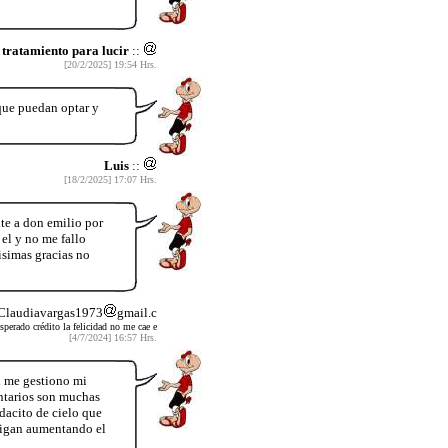
tratamiento para lucir
::
[20/2/2025] 19:54 Hrs.
que puedan optar y
Luis
::
[18/2/2025] 17:07 Hrs.
te a don emilio por
el y no me fallo
simas gracias no
 Claudiavargas1973
gmail.c
perado crédito la felicidad no me cae e
[4/7/2024] 16:57 Hrs.
i me gestiono mi
entarios son muchas
dacito de cielo que
 sigan aumentando el