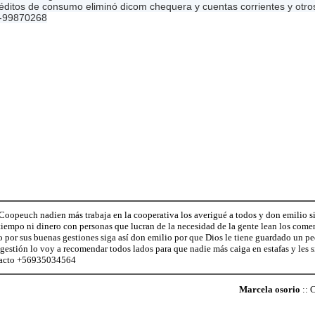
Créditos de consumo eliminó dicom chequera y cuentas corrientes y ot
69-99870268
oopeuch nadien más trabaja en la cooperativa los averigué a todos y don emilio s
 tiempo ni dinero con personas que lucran de la necesidad de la gente lean los com
por sus buenas gestiones siga así don emilio por que Dios le tiene guardado un pe
gestión lo voy a recomendar todos lados para que nadie más caiga en estafas y les
ontacto +56935034564
Marcela osorio
:: 