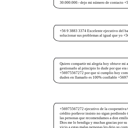
30.000.000.- dejo mi número de contacto +
+56 9 3883 3374 Excelente ejecutivo del ba
solucionar sus problemas al igual que yo +
Quiero compartir mi alegria hoy obtuve mi a
gestionarlo al principio lo dude por que er
+56975567272 por que si cumplio hoy comie
duden en llamarlo es 100% confiable +56
+56975567272 ejecutivo de la cooperativa C
crédito porfavor insisto no sigan perdiendo
las personas que recomendamos a don emilio 
Dios me lo bendiga y muchas gracias por su 
vicio a estas malas personas les dejo su c