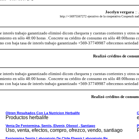
Jocelyn vergara
::
http://+56975567272 ejecutivo de la cooperativa Coopeuch nadie
 interés trabajo garantizado eliminó dicom chequera y cuentas corrientes y otros s
amiento en sólo 48:00 horas . Concrete su crédito de consumo en sólo 48:00horas co
 con baja tasa de interés trabajo garantizado +569-37749987 ofrecemos seriedad 
Realizó créditos de consum
 interés trabajo garantizado eliminó dicom chequera y cuentas corrientes y otros s
amiento en sólo 48:00 horas . Concrete su crédito de consumo en sólo 48:00horas co
 con baja tasa de interés trabajo garantizado +569-37749987 ofrecemos seriedad 
Realizó créditos de consumo
Obten Resultados Con La Nutricion Herbalife
C
Productos herbalife
e
Venta De Fentermina, Sentis, Elvenir, Obexol , Santiago
P
Uso, venta, efectos, compro, ofrezco, vendo, santiago
Fentermina Sentis Laboratorio De Chile Elvenir Laboratorio Re