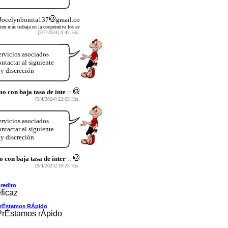
 Jocelynbonita137
gmail.co
n más trabaja en la cooperativa los av
[3/7/2024] 0:42 Hrs.
ervicios asociados
ntactar al siguiente
y discreción
o con baja tasa de inte
::
[9/4/2024] 22:03 Hrs.
ervicios asociados
ntactar al siguiente
y discreción
 con baja tasa de inter
::
[9/4/2024] 19:23 Hrs.
redito
ficaz
rÉstamos RÁpido
PrÉstamos rÁpido