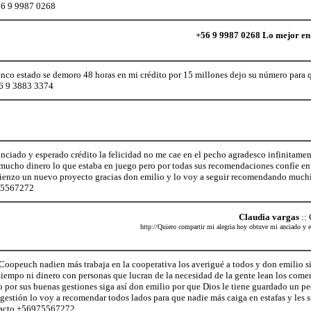
56 9 9987 0268
+56 9 9987 0268 Lo mejor en 
nco estado se demoro 48 horas en mi crédito por 15 millones dejo su número para 
56 9 3883 3374
nciado y esperado crédito la felicidad no me cae en el pecho agradesco infinitamen
a mucho dinero lo que estaba en juego pero por todas sus recomendaciones confíe en 
nzo un nuevo proyecto gracias don emilio y lo voy a seguir recomendando muchi
975567272
Claudia vargas
::
http://Quiero compartir mi alegria hoy obtuve mi anciado y es
oopeuch nadien más trabaja en la cooperativa los averigué a todos y don emilio s
 tiempo ni dinero con personas que lucran de la necesidad de la gente lean los com
por sus buenas gestiones siga así don emilio por que Dios le tiene guardado un pe
gestión lo voy a recomendar todos lados para que nadie más caiga en estafas y les
ontacto +56975567272