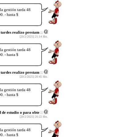
a gestión tarda 48
. - hasta $
tardes realizo prestam
::
[20/2/2025] 21:14 Hrs.
a gestión tarda 48
. - hasta $
tardes realizo prestam
::
[20/2/2025] 20:45 Hrs.
a gestión tarda 48
. - hasta $
 de estudio o para obte
::
[20/2/2025] 20:22 Hrs.
a gestión tarda 48
. - hasta $