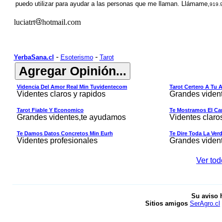
puedo utilizar para ayudar a las personas que me llaman. Llámame,
9
1
9.
luciatrt
hotmail.com
-
-
YerbaSana.cl
Esoterismo
Tarot
Videncia Del Amor Real Min Tuvidentecom
Tarot Certero A Tu 
Videntes claros y rapidos
Grandes viden
Tarot Fiable Y Economico
Te Mostramos El Cam
Grandes videntes,te ayudamos
Videntes claro
Te Damos Datos Concretos Min Eurh
Te Dire Toda La Ver
Videntes profesionales
Grandes viden
Ver tod
Su aviso 
Sitios amigos
SerAgro.cl