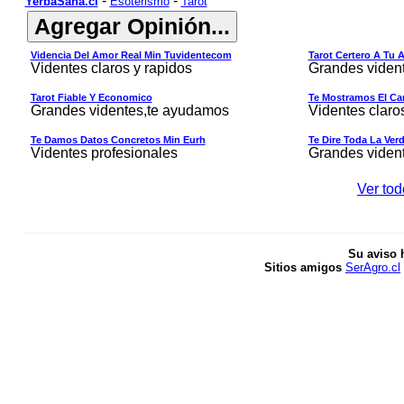
-
-
YerbaSana.cl
Esoterismo
Tarot
Videncia Del Amor Real Min Tuvidentecom
Tarot Certero A Tu 
Videntes claros y rapidos
Grandes viden
Tarot Fiable Y Economico
Te Mostramos El Cam
Grandes videntes,te ayudamos
Videntes claro
Te Damos Datos Concretos Min Eurh
Te Dire Toda La Ver
Videntes profesionales
Grandes viden
Ver tod
Su aviso 
Sitios amigos
SerAgro.cl