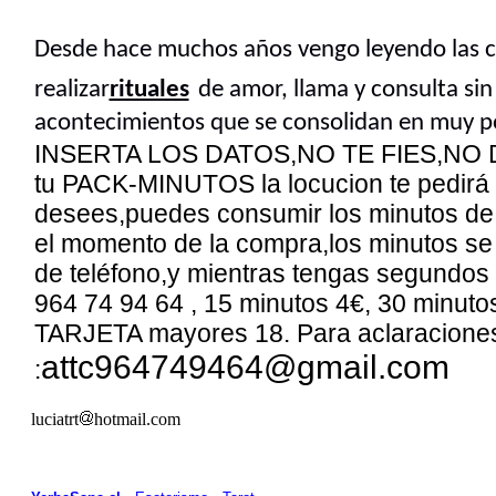
Desde hace muchos años vengo leyendo las ca
realizar
rituales
de amor, llama y consulta si
acontecimientos que se consolidan en muy p
INSERTA LOS DATOS,NO TE FIES,NO
tu PACK-MINUTOS la locucion te pedirá 
desees,puedes consumir los minutos de t
el momento de la compra,los minutos se
de teléfono,y mientras tengas segundos 
964 74 94 64 , 15 minutos
4
€, 30 minut
TARJETA mayores 18. Para aclaraciones
attc964749464@gmail.co
m
:
luciatrt
hotmail.com