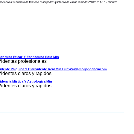
da asociados a tu numero de teléfono, y asi podras gastarlos de varias llamadas 910616147, 15 minutos
onsulta Eficaz Y Economica Solo Min
Videntes profesionales
idente Psiquica Y Clarividente Real Min Eur Wwwamoryvidenciacom
Videntes claros y rapidos
idencia Mistica Y Astrologica Min
Videntes claros y rapidos