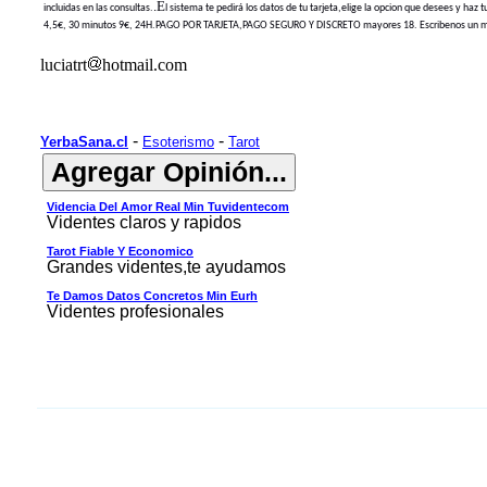
.E
incluidas en las consultas.
l sistema te pedirá los datos de tu tarjeta,elige la opcion que desees y ha
4,5€, 30 minutos
9
€, 24H.PAGO POR TARJETA,PAGO SEGURO Y DISCRETO mayores 18. Escribenos un mail
luciatrt
hotmail.com
-
-
YerbaSana.cl
Esoterismo
Tarot
Videncia Del Amor Real Min Tuvidentecom
Videntes claros y rapidos
Tarot Fiable Y Economico
Grandes videntes,te ayudamos
Te Damos Datos Concretos Min Eurh
Videntes profesionales