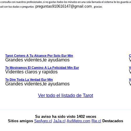
z tu consulta con nuestros profesionales,si no gastas todos los minutos en una sola llamada el sistema te los guar
preguntas910616147@gmail.com
 con tus dudas o preguntas :
, gracias.
Tarot Certero A Tu Alcance Por Solo Eur Min
C
Grandes videntes,te ayudamos
Te Mostramos El Camino A La Felicidad Min Eur
V
Videntes claros y rapidos
Te Dire Toda La Verdad Eur Min
V
Grandes videntes,te ayudamos
Ver todo el listado de Tarot
Su aviso ha sido visto
1402
veces
Sitios amigos
SerAgro.cl
JaJa.cl
AviMetro.com
Rie.cl
Destacados