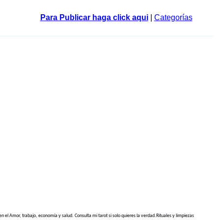
Para Publicar haga click aqui
|
Categorías
n el Amor, trabajo, economía y salud. Consulta mi tarot si solo quieres la verdad.Rituales y limpiezas