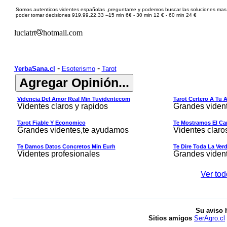
Somos autenticos videntes español
a
s ,
preguntame y podemos buscar las soluciones mas
poder tomar decisiones
9
1
9.99.22.33 --15 min
6
€ - 30 min 1
2
€ - 60 min 2
4
€
luciatrt
hotmail.com
-
-
YerbaSana.cl
Esoterismo
Tarot
Videncia Del Amor Real Min Tuvidentecom
Tarot Certero A Tu 
Videntes claros y rapidos
Grandes viden
Tarot Fiable Y Economico
Te Mostramos El Cam
Grandes videntes,te ayudamos
Videntes claro
Te Damos Datos Concretos Min Eurh
Te Dire Toda La Ver
Videntes profesionales
Grandes viden
Ver tod
Su aviso 
Sitios amigos
SerAgro.cl