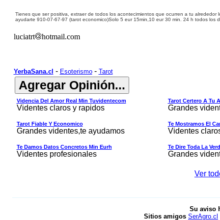
Tienes que ser positiva, extraer de todos los acontecimientos que ocurren a tu alrededor l
ayudarte
910-07-67-
9
7 (
tarot economico)
Solo 5 eur 15min,10 eur 30 min.
24 h
todos los d
luciatrt
hotmail.com
-
-
YerbaSana.cl
Esoterismo
Tarot
Videncia Del Amor Real Min Tuvidentecom
Tarot Certero A Tu 
Videntes claros y rapidos
Grandes viden
Tarot Fiable Y Economico
Te Mostramos El Cam
Grandes videntes,te ayudamos
Videntes claro
Te Damos Datos Concretos Min Eurh
Te Dire Toda La Ver
Videntes profesionales
Grandes viden
Ver tod
Su aviso 
Sitios amigos
SerAgro.cl