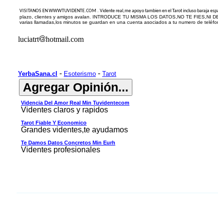
VISITANOS EN WWWTUVIDENTE.COM .
Vidente real,me apoyo tambien en el Tarot incluso baraja es
plazo, clientes y amigos avalan. INTRODUCE TU MISMA LOS DATOS,NO TE FIES,NI DES 
varias llamadas,los minutos se guardan en una cuenta asociados a tu numero de teléf
luciatrt
hotmail.com
-
-
YerbaSana.cl
Esoterismo
Tarot
Videncia Del Amor Real Min Tuvidentecom
Videntes claros y rapidos
Tarot Fiable Y Economico
Grandes videntes,te ayudamos
Te Damos Datos Concretos Min Eurh
Videntes profesionales