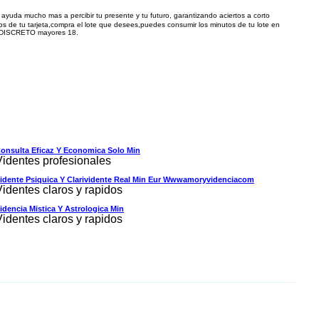
ayuda mucho mas a percibir tu presente y tu futuro, garantizando aciertos a corto
tu tarjeta,compra el lote que desees,puedes consumir los minutos de tu lote en
ISCRETO mayores 18.
onsulta Eficaz Y Economica Solo Min
Videntes profesionales
idente Psiquica Y Clarividente Real Min Eur Wwwamoryvidenciacom
Videntes claros y rapidos
idencia Mistica Y Astrologica Min
Videntes claros y rapidos