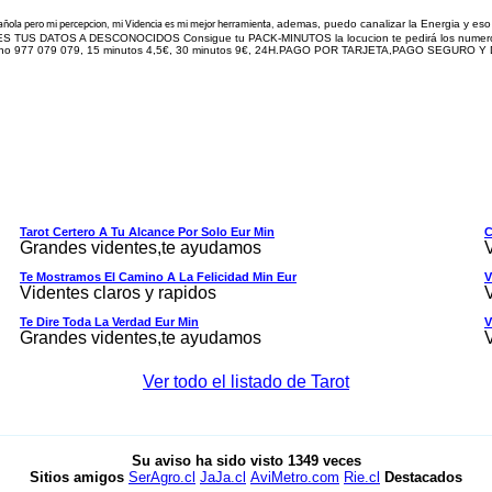
ademas, puedo canalizar la Energia y eso 
pañola pero mi percepcion, mi Videncia es mi mejor herramienta,
TUS DATOS A DESCONOCIDOS Consigue tu PACK-MINUTOS la locucion te pedirá los numeros de 
ono 977 079 079, 15 minutos 4,5€, 30 minutos
9
€, 24H.PAGO POR TARJETA,PAGO SEGURO Y D
Tarot Certero A Tu Alcance Por Solo Eur Min
C
Grandes videntes,te ayudamos
Te Mostramos El Camino A La Felicidad Min Eur
V
Videntes claros y rapidos
Te Dire Toda La Verdad Eur Min
V
Grandes videntes,te ayudamos
Ver todo el listado de Tarot
Su aviso ha sido visto
1349
veces
Sitios amigos
SerAgro.cl
JaJa.cl
AviMetro.com
Rie.cl
Destacados