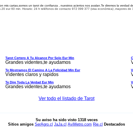
con mis cartas,somos un tarot de confianza , nuestros aciertos nos avalan.Te diremos la verdad de
n.
20
eur 60 min. Horario: 24 h teléfonos de contacto 9
72 099 377
(visa económica) ,mayores de 
Tarot Certero A Tu Alcance Por Solo Eur Min
C
Grandes videntes,te ayudamos
Te Mostramos El Camino A La Felicidad Min Eur
V
Videntes claros y rapidos
Te Dire Toda La Verdad Eur Min
V
Grandes videntes,te ayudamos
Ver todo el listado de Tarot
Su aviso ha sido visto
1318
veces
Sitios amigos
SerAgro.cl
JaJa.cl
AviMetro.com
Rie.cl
Destacados