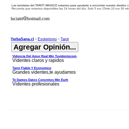
Las tarotistas del TAROT
MAGICO
estamos para
ayudar
te a encontrar vuestro destino 
R
ecuerda
que
estamos disponibles las 24 horas del día.
Solo 5 eur 15min,10 eur 30 mi
luciatrt
hotmail.com
-
-
YerbaSana.cl
Esoterismo
Tarot
Videncia Del Amor Real Min Tuvidentecom
Videntes claros y rapidos
Tarot Fiable Y Economico
Grandes videntes,te ayudamos
Te Damos Datos Concretos Min Eurh
Videntes profesionales