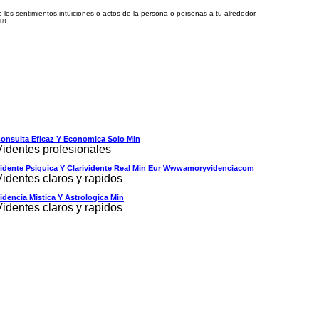
 los sentimientos,intuiciones o actos de la persona o personas a tu alrededor.
18
onsulta Eficaz Y Economica Solo Min
Videntes profesionales
idente Psiquica Y Clarividente Real Min Eur Wwwamoryvidenciacom
Videntes claros y rapidos
idencia Mistica Y Astrologica Min
Videntes claros y rapidos