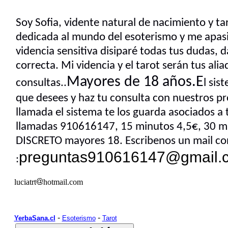
Soy Sofia, vidente natural de nacimiento y ta
dedicada al mundo del esoterismo y me apasi
videncia sensitiva disiparé todas tus dudas, 
correcta. Mi videncia y el tarot serán tus alia
Mayores de 18 años.E
consultas..
l sis
que desees y haz tu consulta con nuestros pr
llamada el sistema te los guarda asociados a 
llamadas 910616147, 15 minutos 4,5€, 30 
DISCRETO mayores 18. Escribenos un mail co
preguntas910616147@gmail.
:
luciatrt
hotmail.com
-
-
YerbaSana.cl
Esoterismo
Tarot