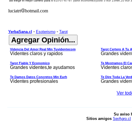
asi elegir el mejor camino para ti
910-07-67-
9
7 (
tarot economico)
Solo 5 eur 15min,10 eur 3
luciatrt
hotmail.com
-
-
YerbaSana.cl
Esoterismo
Tarot
Videncia Del Amor Real Min Tuvidentecom
Tarot Certero A Tu 
Videntes claros y rapidos
Grandes viden
Tarot Fiable Y Economico
Te Mostramos El Cam
Grandes videntes,te ayudamos
Videntes claro
Te Damos Datos Concretos Min Eurh
Te Dire Toda La Ver
Videntes profesionales
Grandes viden
Ver tod
Su aviso 
Sitios amigos
SerAgro.cl