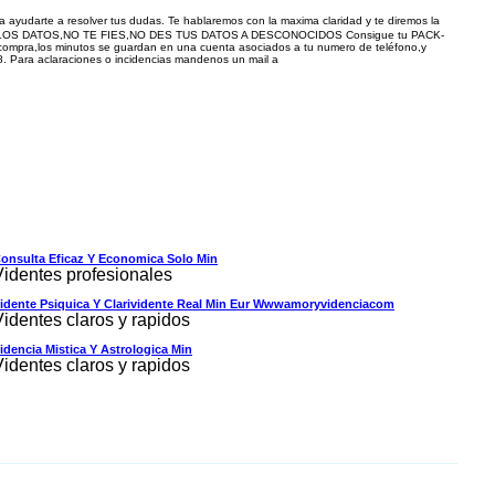
ra ayudarte a resolver tus dudas. Te hablaremos con la maxima claridad y te diremos la
lanca.METE LOS DATOS,NO TE FIES,NO DES TUS DATOS A DESCONOCIDOS Consigue tu PACK-
 compra,los minutos se guardan en una cuenta asociados a tu numero de teléfono,y
ra aclaraciones o incidencias mandenos un mail a
onsulta Eficaz Y Economica Solo Min
Videntes profesionales
idente Psiquica Y Clarividente Real Min Eur Wwwamoryvidenciacom
Videntes claros y rapidos
idencia Mistica Y Astrologica Min
Videntes claros y rapidos