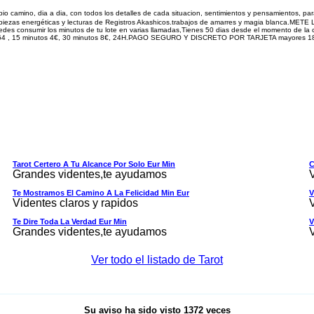
pio camino, dia a dia, con todos los detalles de cada situacion, sentimientos y pensamientos, pa
izan limpiezas energéticas y lecturas de Registros Akashicos.trabajos de amarres y magia b
edes consumir los minutos de tu lote en varias llamadas,Tienes 50 dias desde el momento de la
64 , 15 minutos
4
€, 30 minutos
8
€, 24H.PAGO SEGURO Y DISCRETO POR TARJETA mayores 18. Pa
Tarot Certero A Tu Alcance Por Solo Eur Min
C
Grandes videntes,te ayudamos
Te Mostramos El Camino A La Felicidad Min Eur
V
Videntes claros y rapidos
Te Dire Toda La Verdad Eur Min
V
Grandes videntes,te ayudamos
Ver todo el listado de Tarot
Su aviso ha sido visto
1372
veces