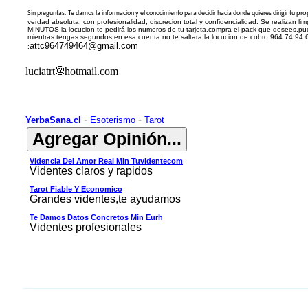
pro
Sin preguntas. Te damos la informacion y el conocimiento para decidir hacia donde quieres dirigir tu
verdad absoluta, con profesionalidad, discrecion total y confidencialidad. Se real
MINUTOS la locucion te pedirá los numeros de tu tarjeta,compra el pack que desees,pu
mientras tengas segundos en esa cuenta no te saltara la locucion de cobro 964 74 94 
attc964749464@gmail.com
:
luciatrt
hotmail.com
-
-
YerbaSana.cl
Esoterismo
Tarot
Videncia Del Amor Real Min Tuvidentecom
Videntes claros y rapidos
Tarot Fiable Y Economico
Grandes videntes,te ayudamos
Te Damos Datos Concretos Min Eurh
Videntes profesionales