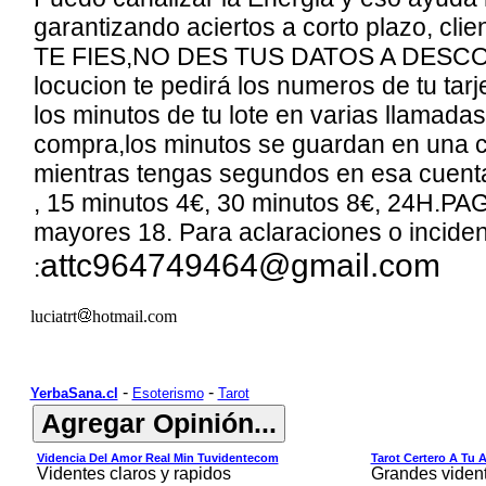
garantizando aciertos a corto plazo, c
TE FIES,NO DES TUS DATOS A DESCO
locucion te pedirá los numeros de tu ta
los minutos de tu lote en varias llamad
compra,los minutos se guardan en una c
mientras tengas segundos en esa cuenta 
, 15 minutos
4
€, 30 minutos
8
€, 24H.P
mayores 18. Para aclaraciones o incide
attc964749464@gmail.com
:
luciatrt
hotmail.com
-
-
YerbaSana.cl
Esoterismo
Tarot
Videncia Del Amor Real Min Tuvidentecom
Tarot Certero A Tu 
Videntes claros y rapidos
Grandes viden