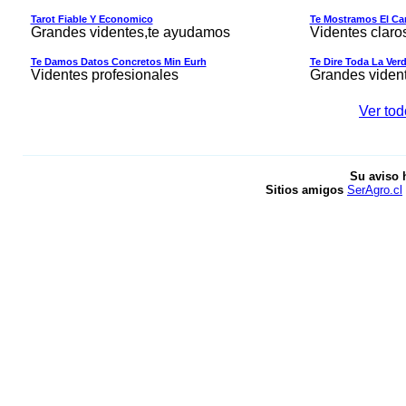
Tarot Fiable Y Economico
Te Mostramos El Cam
Grandes videntes,te ayudamos
Videntes claro
Te Damos Datos Concretos Min Eurh
Te Dire Toda La Ver
Videntes profesionales
Grandes viden
Ver tod
Su aviso 
Sitios amigos
SerAgro.cl