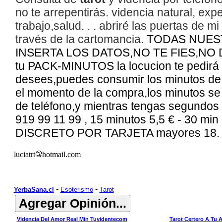
no te arrepentirás. videncia natural, ex
trabajo,
salud
. . . abriré las puertas de 
través de la cartomancia.
TODAS NUEST
INSERTA LOS DATOS,NO TE FIES,NO
tu PACK-MINUTOS la locucion te pedirá 
desees,puedes consumir los minutos de t
el momento de la compra,los minutos se
de teléfono,y mientras tengas segundos 
9
19 99 11 99
,
15
minutos
5,5
€ - 30 min 
DISCRETO POR TARJETA mayores 18
luciatrt
hotmail.com
-
-
YerbaSana.cl
Esoterismo
Tarot
Videncia Del Amor Real Min Tuvidentecom
Tarot Certero A Tu 