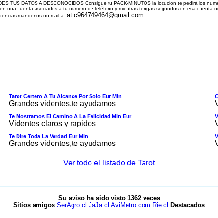
ES TUS DATOS A DESCONOCIDOS Consigue tu PACK-MINUTOS la locucion te pedirá los numeros d
en una cuenta asociados a tu numero de teléfono,y mientras tengas segundos en esa cuenta no 
attc964749464@gmail.com
ncias mandenos un mail a :
Tarot Certero A Tu Alcance Por Solo Eur Min
C
Grandes videntes,te ayudamos
Te Mostramos El Camino A La Felicidad Min Eur
V
Videntes claros y rapidos
Te Dire Toda La Verdad Eur Min
V
Grandes videntes,te ayudamos
Ver todo el listado de Tarot
Su aviso ha sido visto
1362
veces
Sitios amigos
SerAgro.cl
JaJa.cl
AviMetro.com
Rie.cl
Destacados