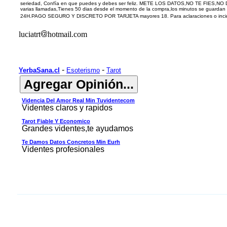
seriedad, Confía en que puedes y debes ser feliz. METE LOS DATOS,NO TE FIES,NO D
varias llamadas,Tienes 50 dias desde el momento de la compra,los minutos se guardan 
24H.PAGO SEGURO Y DISCRETO POR TARJETA mayores 18. Para aclaraciones o incide
luciatrt
hotmail.com
-
-
YerbaSana.cl
Esoterismo
Tarot
Videncia Del Amor Real Min Tuvidentecom
Videntes claros y rapidos
Tarot Fiable Y Economico
Grandes videntes,te ayudamos
Te Damos Datos Concretos Min Eurh
Videntes profesionales