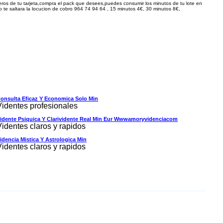
e tu tarjeta,compra el pack que desees,puedes consumir los minutos de tu lote en
te saltara la locucion de cobro 964 74 94 64 , 15 minutos
4
€, 30 minutos
8
€,
onsulta Eficaz Y Economica Solo Min
Videntes profesionales
idente Psiquica Y Clarividente Real Min Eur Wwwamoryvidenciacom
Videntes claros y rapidos
idencia Mistica Y Astrologica Min
Videntes claros y rapidos