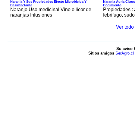
Naranja Y Sus Propiedades Efecto Microbicida Y
Naranja Agria Citru
Desinfectante
Cocimiento
Naranjo Uso medicinal Vino o licor de
Propiedades : 
naranjas Infusiones
febrifugo, sudo
Ver todo 
Su aviso 
Sitios amigos
SerAgro.cl