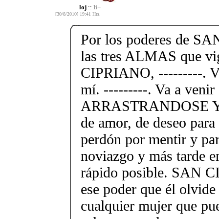
loj
:: li+
[30/8/2010] 19:41 Hrs.
Por los poderes de S
las tres ALMAS que v
CIPRIANO, ---------. V
mí. ---------. Va a venir
ARRASTRANDOSE Y, e
de amor, de deseo para
perdón por mentir y pa
noviazgo y más tarde e
rápido posible. SAN 
ese poder que él olvide
cualquier mujer que pue