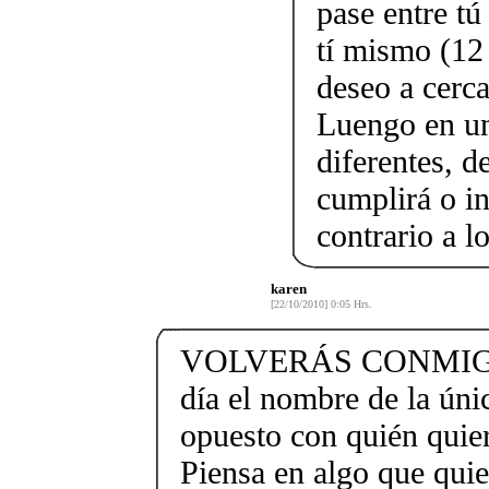
pase entre tú
tí mismo (12
deseo a cerca
Luengo en un
diferentes, d
cumplirá o in
contrario a l
karen
[22/10/2010] 0:05 Hrs.
VOLVERÁS CONMIGO 
día el nombre de la úni
opuesto con quién quiera
Piensa en algo que quie