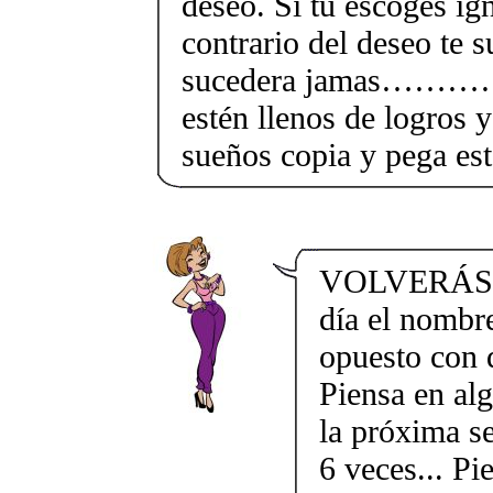
deseo. Si tu escoges ign
contrario del deseo te s
sucedera jamas………….
estén llenos de logros 
sueños copia y pega es
VOLVERÁS 
día el nombre
opuesto con q
Piensa en alg
la próxima s
6 veces... Pi