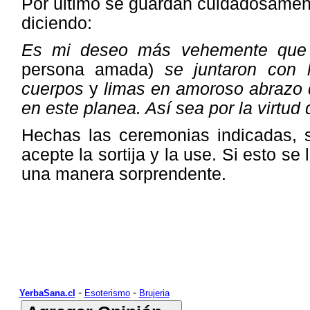
Por último se guardan cuidadosament
diciendo:
Es mi deseo más vehemente que 
persona amada)
se juntaron con 
cuerpos
y
limas en amoroso abrazo d
en este planea. Así sea por la virtu
Hechas las ceremonias indicadas, 
acepte la sortija y la use. Si esto se
una manera sorprendente.
-
-
YerbaSana.cl
Esoterismo
Brujeria