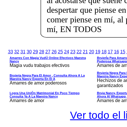
al acostarse que sueñe 
despertar que piense en
comer piense en mí, al 
mí, EN TODOS
33
32
31
30
29
28
27
26
25
24
23
22
21
20
19
18
17
16
15
Amarres Con Magia VudÚ Online Efectivos Maestra
BrujerÍa Para Amarra
Nancy
Poderosa Whatsapp
Magia vudu trabajos efectivos
Amarres de am
Brujeria Negra Para
Brujeria Negra Para El Amor , Consulta Ahora A La
Maestra Nancy Exper
Maestra Nancy Experta En El A
Hechizos de am
Amarres de amor poderosos
garantizados
Logra Una UniÓn Matrimonial En Poco Tiempo
Bruja Nancy, Exper
Consulta Ya A La Maestra Nancy
Ahora Al Whatsapp 
Amarres de amor
Amarres de am
Ver todo el 