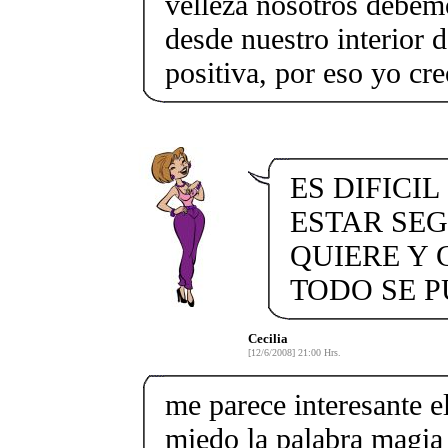
velleza nosotros debemo
desde nuestro interior
positiva, por eso yo cre
ES DIFICI
ESTAR SE
QUIERE Y 
TODO SE PU
Cecilia
[12/6/2008] 21:00 Hrs.
me parece interesante e
miedo la palabra magia 