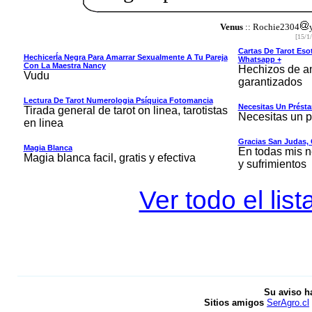
Venus
:: Rochie2304
[15/1
Cartas De Tarot Eso
HechicerÍa Negra Para Amarrar Sexualmente A Tu Pareja
Whatsapp +
Con La Maestra Nancy
Hechizos de am
Vudu
garantizados
Lectura De Tarot Numerologia Psíquica Fotomancia
Necesitas Un Prést
Tirada general de tarot on linea, tarotistas
Necesitas un 
en linea
Gracias San Judas, 
Magia Blanca
En todas mis n
Magia blanca facil, gratis y efectiva
y sufrimientos
Ver todo el li
Su aviso h
Sitios amigos
SerAgro.cl