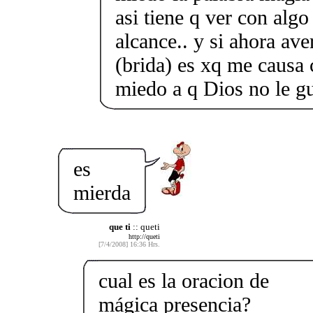
asi tiene q ver con algo
alcance.. y si ahora ave
(brida) es xq me causa 
miedo a q Dios no le gu
es
mierda
que ti
:: queti
http://queti
[7/4/2008] 16:36 Hrs.
cual es la oracion de
mágica presencia?