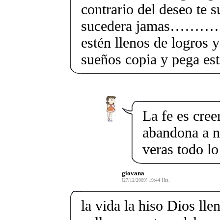
contrario del deseo te s
sucedera jamas………….
estén llenos de logros 
sueños copia y pega est
La fe es cree
abandona a n
veras todo l
giovana
[27/12/2009] 19:44 Hrs.
la vida la hiso Dios lle