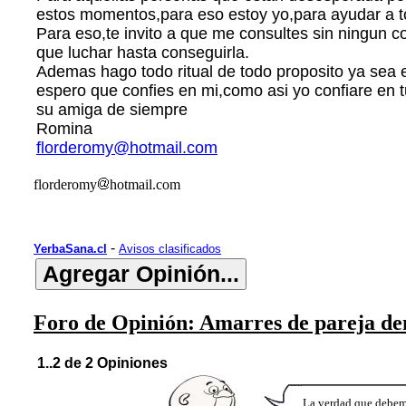
estos momentos,para eso estoy yo,para ayudar a tod
Para eso,te invito a que me consultes sin ningun co
que luchar hasta conseguirla.
Ademas hago todo ritual de todo proposito ya
espero que confies en mi,como asi yo confiare en 
su amiga de siempre
Romina
florderomy@hotmail.com
florderomy
hotmail.com
-
YerbaSana.cl
Avisos clasificados
Foro de Opinión: Amarres de pareja den
1..2 de 2 Opiniones
La verdad que debemos