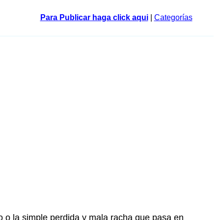
Para Publicar haga click aqui
|
Categorías
o o la simple perdida y mala racha que pasa en