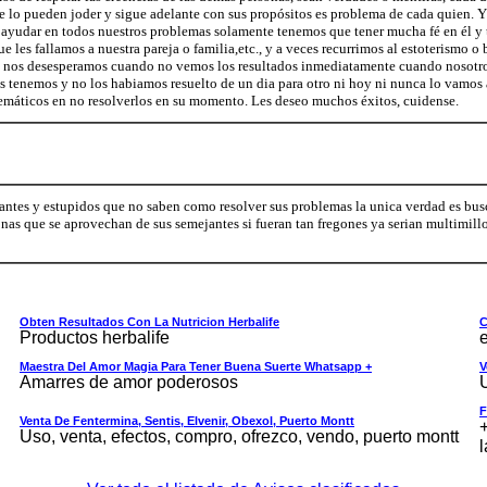
 lo pueden joder y sigue adelante con sus propósitos es problema de cada quien. Y
ayudar en todos nuestros problemas solamente tenemos que tener mucha fé en él y ta
e les fallamos a nuestra pareja o familia,etc., y a veces recurrimos al estoterismo o 
 nos desesperamos cuando no vemos los resultados inmediatamente cuando nosotro
s tenemos y no los habiamos resuelto de un dia para otro ni hoy ni nunca lo vamos 
lemáticos en no resolverlos en su momento. Les deseo muchos éxitos, cuidense.
antes y estupidos que no saben como resolver sus problemas la unica verdad es busca
as que se aprovechan de sus semejantes si fueran tan fregones ya serian multimillo
Obten Resultados Con La Nutricion Herbalife
C
Productos herbalife
e
Maestra Del Amor Magia Para Tener Buena Suerte Whatsapp +
V
Amarres de amor poderosos
F
Venta De Fentermina, Sentis, Elvenir, Obexol, Puerto Montt
+
Uso, venta, efectos, compro, ofrezco, vendo, puerto montt
l