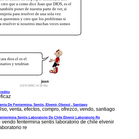
 creo que a como dice Juan que DIOS, es el
mbièn poner de nuestra parte de ver, si
brujeria para resolver de una sola vez
s queremos y creo que los problemas si
a resolver si nosotros muchas veces somos
ra dios el es el
narios y tendrian
juan
[10/9/2008] 14:38 Hrs.
redito
ficaz
enta De Fentermina, Sentis, Elvenir, Obexol , Santiago
Uso, venta, efectos, compro, ofrezco, vendo, santiago
entermina Sentis Laboratorio De Chile Elvenir Laboratorio Re
 vendo fentermina sentis laboratorio de chile elvenir
aboratorio re