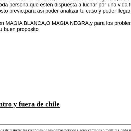
a persona que esten dispuesta a luchar por una vida fel
sto previo,para asi poder analizar tu caso y poder llega
 sea en MAGIA BLANCA,O MAGIA NEGRA,y para los prob
tu buen proposito
tro y fuera de chile
 de respetar las creencias de las demás personas, sean verdades o mentiras, cada u