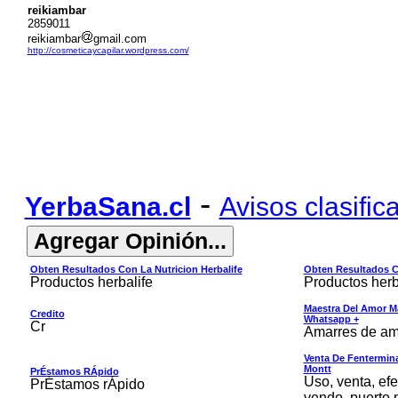
reikiambar
2859011
reikiambar
gmail.com
http://cosmeticaycapilar.wordpress.com/
-
YerbaSana.cl
Avisos clasific
Obten Resultados Con La Nutricion Herbalife
Obten Resultados Co
Productos herbalife
Productos herb
Maestra Del Amor M
Credito
Whatsapp +
Cr
Amarres de am
Venta De Fentermina,
Montt
PrÉstamos RÁpido
Uso, venta, efe
PrÉstamos rÁpido
vendo, puerto 