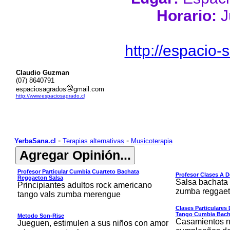
Horario:
J
http://espacio
Claudio Guzman
(07) 8640791
espaciosagrados
gmail.com
http://www.espaciosagrado.cl
-
-
YerbaSana.cl
Terapias alternativas
Musicoterapia
Profesor Particular Cumbia Cuarteto Bachata
Profesor Clases A D
Reggaeton Salsa
Salsa bachata
Principiantes adultos rock americano
zumba reggaet
tango vals zumba merengue
Clases Particulares
Tango Cumbia Bach
Metodo Son-Rise
Casamientos no
Jueguen, estimulen a sus niños con amor