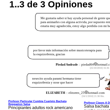
1..3 de 3 Opiniones
Me gustaria saber si hay ayuda personal de gente que
para animarles con alguna activida, por supuesto rem
estaria muy agradecida, estoy algo perdida con mi 
por favor más información sobre musicoterapia para
la esquizofrenia, gracias
Piedad Andrade
:: piedad64
hotmail.
[25/10/2010] 16:36 
nesecito ayuda parami hermana tiene
esquizofrenia y nose que hacer
ELIZABETH
:: elitorres_25
hotmail.com
[16/1/2010] 21:38 Hrs.
Profesor Particular Cumbia Cuarteto Bachata
Profesor Clases A D
Reggaeton Salsa
Salsa bachata
Principiantes adultos rock americano