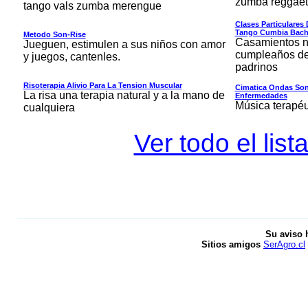
zumba reggaet
tango vals zumba merengue
Clases Particulares
Tango Cumbia Bach
Metodo Son-Rise
Casamientos no
Jueguen, estimulen a sus niños con amor
cumpleaños de
y juegos, cantenles.
padrinos
Risoterapia Alivio Para La Tension Muscular
Cimatica Ondas Son
La risa una terapia natural y a la mano de
Enfermedades
Música terapéu
cualquiera
Ver todo el lis
Su aviso 
Sitios amigos
SerAgro.cl