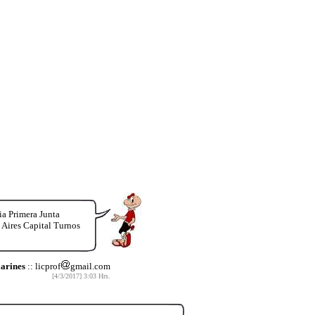
ia Primera Junta
s Aires Capital Turnos
larines
:: licprof
gmail.com
[4/3/2017] 3:03 Hrs.