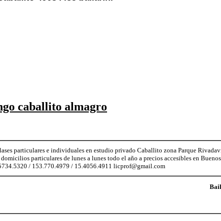
ngo caballito almagro
lases particulares e individuales en estudio privado Caballito zona Parque Rivadav
 domicilios particulares de lunes a lunes todo el año a precios accesibles en Bueno
5.5734.5320 / 153.770.4979 / 15.4056.4911 licprof@gmail.com
Bai