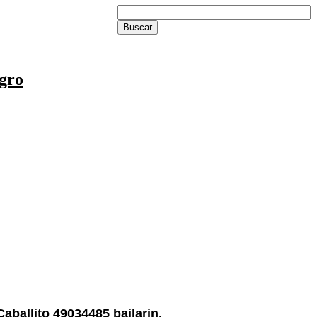
agro
Caballito 49034485 bailarin.